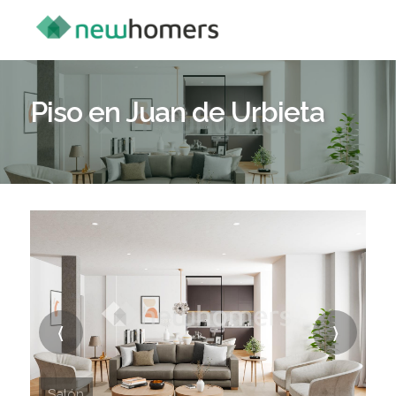
Piso en Juan de Urbieta
〈
〉
Salón
S